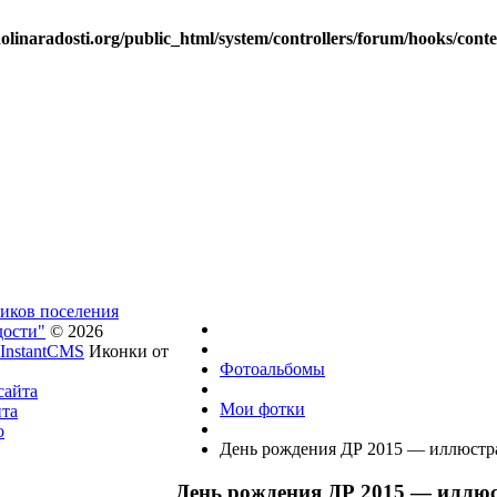
linaradosti.org/public_html/system/controllers/forum/hooks/cont
ников поселения
дости"
© 2026
InstantCMS
Иконки от
Фотоальбомы
сайта
Мои фотки
йта
о
День рождения ДР 2015 — иллюстр
День рождения ДР 2015 — иллю