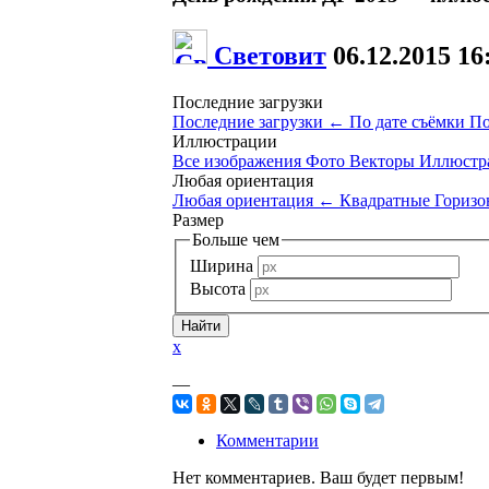
Световит
06.12.2015
16
Последние загрузки
Последние загрузки
←
По дате съёмки
По
Иллюстрации
Все изображения
Фото
Векторы
Иллюстр
Любая ориентация
Любая ориентация
←
Квадратные
Горизо
Размер
Больше чем
Ширина
Высота
x
—
Комментарии
Нет комментариев. Ваш будет первым!