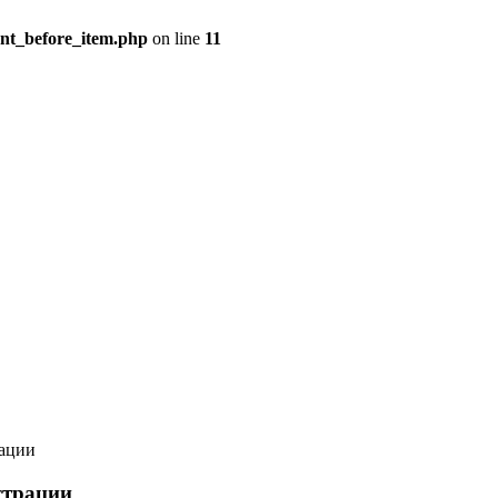
ent_before_item.php
on line
11
ации
страции