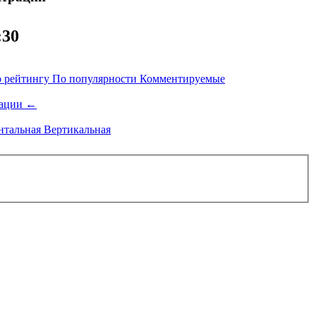
:30
 рейтингу
По популярности
Комментируемые
ации
←
нтальная
Вертикальная