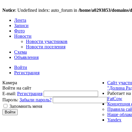
Notice
: Undefined index: auto_forum in
/home/a0293853/domains/do
Лента
Записи
Фото
Новости
Новости участников
Новости поселения
Схема
Объявления
Войти
Регистрация
Камера
Сайт участ
Войти на сайт
"Долина Ра
Работает на
E-mail:
Регистрация
FatCow
Пароль:
Забыли пароль?
Концепция 
Запомнить меня
Правила са
Наше облак
Yandex