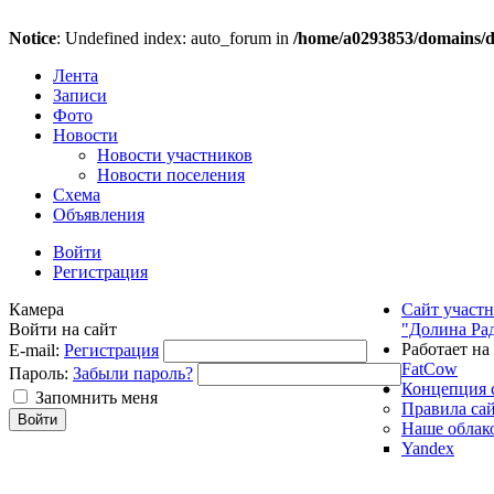
Notice
: Undefined index: auto_forum in
/home/a0293853/domains/do
Лента
Записи
Фото
Новости
Новости участников
Новости поселения
Схема
Объявления
Войти
Регистрация
Камера
Сайт участ
Войти на сайт
"Долина Ра
Работает на
E-mail:
Регистрация
FatCow
Пароль:
Забыли пароль?
Концепция 
Запомнить меня
Правила са
Наше облак
Yandex