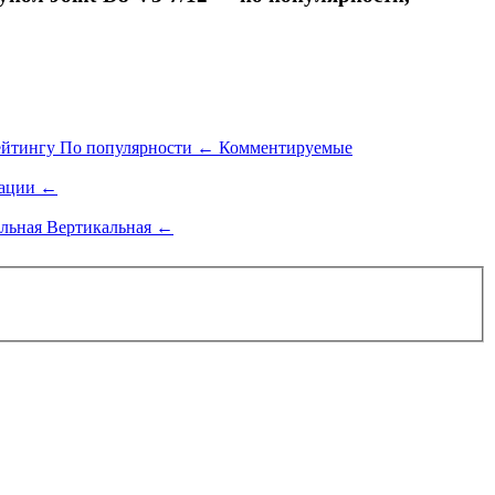
ейтингу
По популярности
←
Комментируемые
ации
←
альная
Вертикальная
←