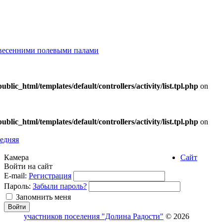
 весенними полевыми палами
lic_html/templates/default/controllers/activity/list.tpl.php
on
lic_html/templates/default/controllers/activity/list.tpl.php
on
едняя
Камера
Сайт
Войти на сайт
E-mail:
Регистрация
Пароль:
Забыли пароль?
Запомнить меня
участников поселения "Долина Радости"
© 2026