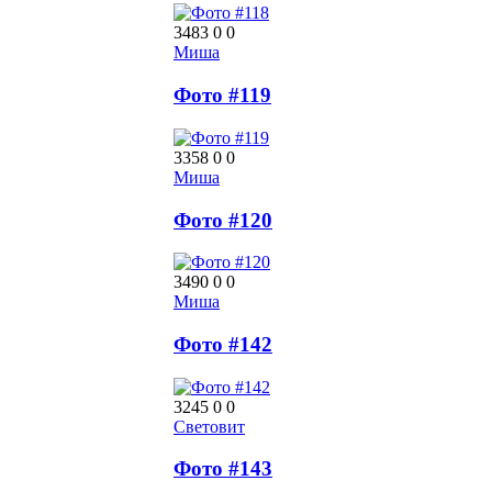
3483
0
0
Миша
Фото #119
3358
0
0
Миша
Фото #120
3490
0
0
Миша
Фото #142
3245
0
0
Световит
Фото #143