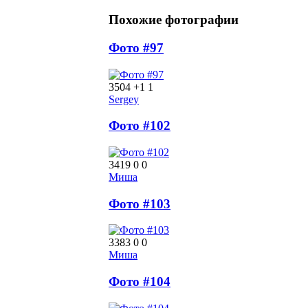
Похожие фотографии
Фото #97
3504
+1
1
Sergey
Фото #102
3419
0
0
Миша
Фото #103
3383
0
0
Миша
Фото #104