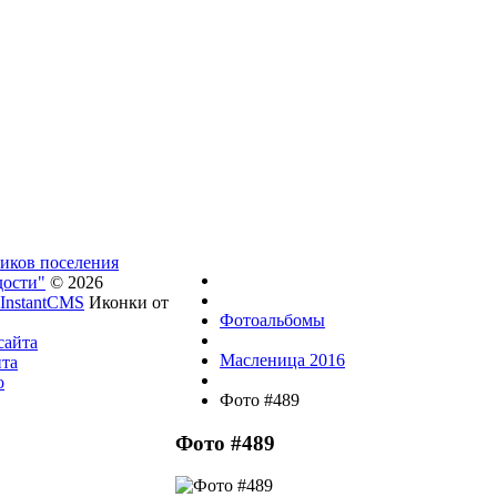
ников поселения
дости"
© 2026
InstantCMS
Иконки от
Фотоальбомы
сайта
Масленица 2016
йта
о
Фото #489
Фото #489