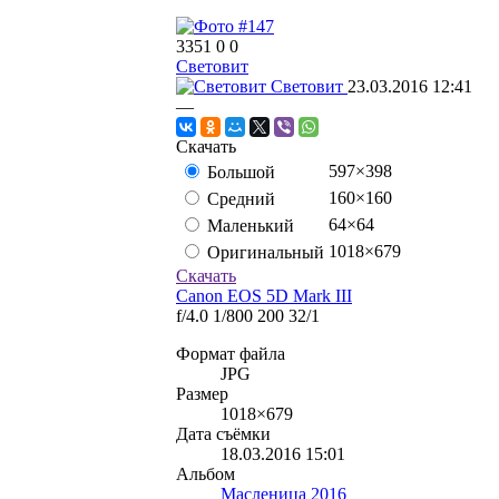
3351
0
0
Световит
Световит
23.03.2016
12:41
—
Скачать
597×398
Большой
160×160
Средний
64×64
Маленький
1018×679
Оригинальный
Скачать
Canon EOS 5D Mark III
f/4.0
1/800
200
32/1
Формат файла
JPG
Размер
1018×679
Дата съёмки
18.03.2016
15:01
Альбом
Масленица 2016