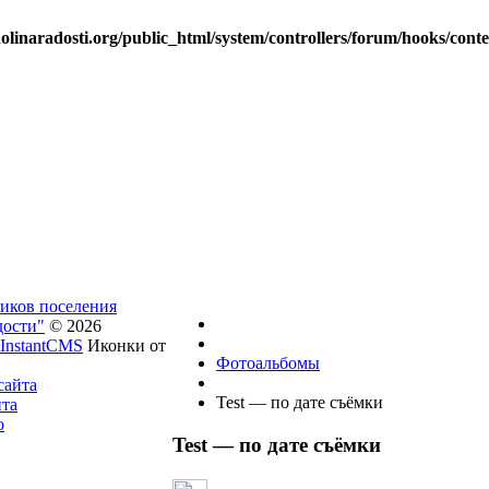
linaradosti.org/public_html/system/controllers/forum/hooks/cont
ников поселения
дости"
© 2026
InstantCMS
Иконки от
Фотоальбомы
сайта
Test — по дате съёмки
йта
о
Test — по дате съёмки