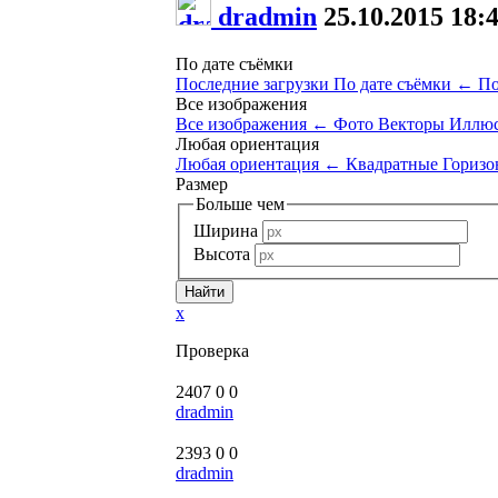
dradmin
25.10.2015
18:
По дате съёмки
Последние загрузки
По дате съёмки
←
По
Все изображения
Все изображения
←
Фото
Векторы
Иллюс
Любая ориентация
Любая ориентация
←
Квадратные
Горизо
Размер
Больше чем
Ширина
Высота
x
Проверка
2407
0
0
dradmin
2393
0
0
dradmin