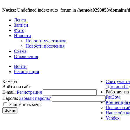
Notice
: Undefined index: auto_forum in
/home/a0293853/domains/do
Лента
Записи
Фото
Новости
Новости участников
Новости поселения
Схема
Объявления
Войти
Регистрация
Камера
Сайт участ
Войти на сайт
"Долина Ра
Работает на
E-mail:
Регистрация
FatCow
Пароль:
Забыли пароль?
Концепция 
Запомнить меня
Правила са
Наше облак
Yandex