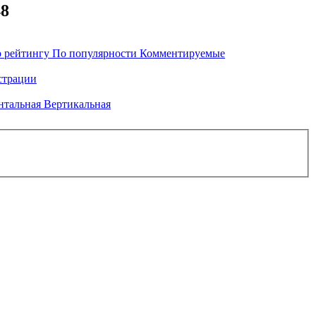
48
 рейтингу
По популярности
Комментируемые
трации
нтальная
Вертикальная