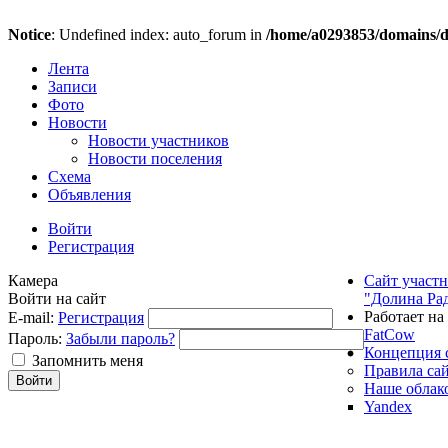
Notice
: Undefined index: auto_forum in
/home/a0293853/domains/do
Лента
Записи
Фото
Новости
Новости участников
Новости поселения
Схема
Объявления
Войти
Регистрация
Камера
Сайт участ
Войти на сайт
"Долина Ра
Работает на
E-mail:
Регистрация
FatCow
Пароль:
Забыли пароль?
Концепция 
Запомнить меня
Правила са
Наше облак
Yandex