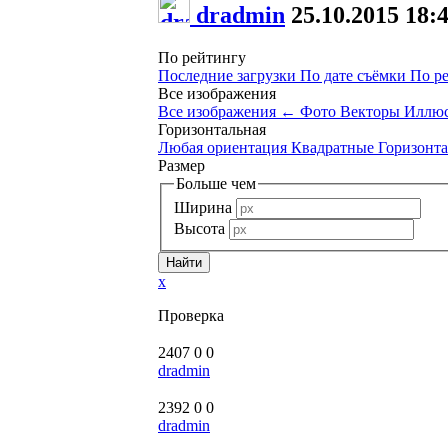
dradmin
25.10.2015
18:
По рейтингу
Последние загрузки
По дате съёмки
По р
Все изображения
Все изображения
←
Фото
Векторы
Иллюс
Горизонтальная
Любая ориентация
Квадратные
Горизонт
Размер
Больше чем
Ширина
Высота
x
Проверка
2407
0
0
dradmin
2392
0
0
dradmin