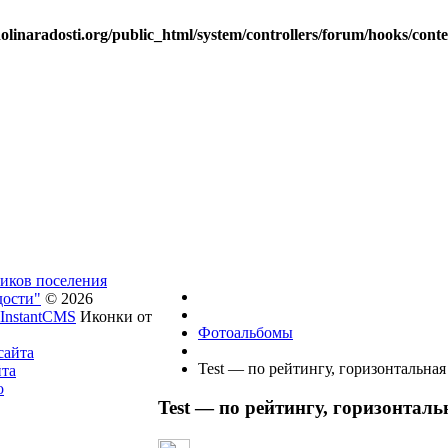
linaradosti.org/public_html/system/controllers/forum/hooks/cont
ников поселения
дости"
© 2026
InstantCMS
Иконки от
Фотоальбомы
сайта
Test — по рейтингу, горизонтальная
йта
о
Test — по рейтингу, горизонталь