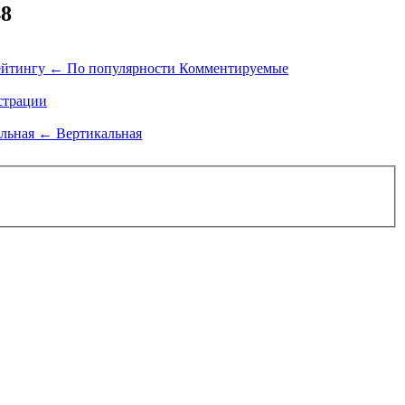
48
ейтингу
←
По популярности
Комментируемые
трации
альная
←
Вертикальная