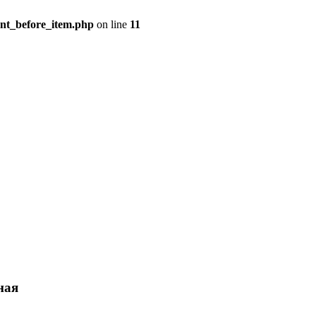
ent_before_item.php
on line
11
ная