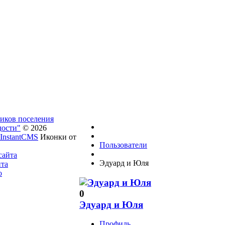
ников поселения
дости"
© 2026
InstantCMS
Иконки от
Пользователи
сайта
Эдуард и Юля
йта
о
0
Эдуард и Юля
Профиль