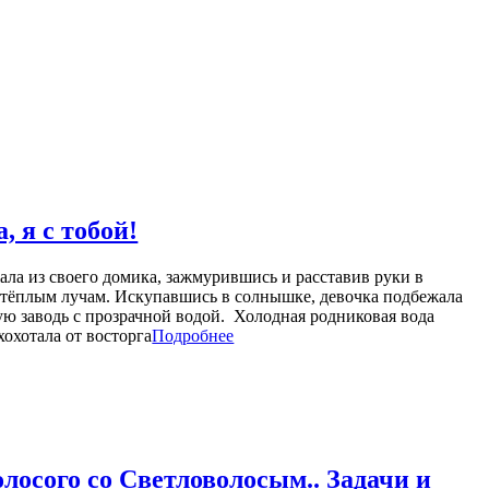
, я с тобой!
ала из своего домика, зажмурившись и расставив руки в
и тёплым лучам. Искупавшись в солнышке, девочка подбежала
ую заводь с прозрачной водой. Холодная родниковая вода
хохотала от восторга
Подробнее
лосого со Светловолосым.. Задачи и