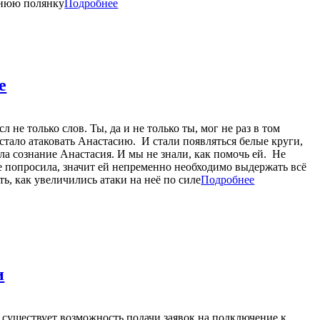
еднюю полянку
Подробнее
е
 не только слов. Ты, да и не только ты, мог не раз в том
стало атаковать Анастасию. И стали появляться белые круги,
ряла сознание Анастасия. И мы не знали, как помочь ей. Не
е попросила, значит ей непременно необходимо выдержать всё
ь, как увеличились атаки на неё по силе
Подробнее
и
 существует возможность подачи заявок на подключение к