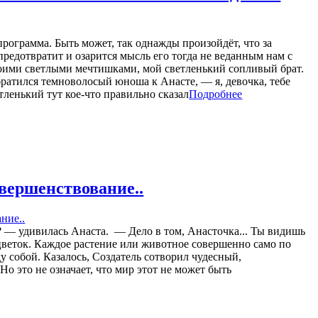
программа. Быть может, так однажды произойдёт, что за
предотвратит и озарится мысль его тогда не веданным нам с
оими светлыми мечтишками, мой светленький сопливый брат.
обратился темноволосый юноша к Анасте, — я, девочка, тебе
ленький тут кое-что правильно сказал
Подробнее
вершенствование..
? — удивилась Анаста. — Дело в том, Анасточка... Ты видишь
веток. Каждое растение или животное совершенно само по
у собой. Казалось, Создатель сотворил чудесный,
 это не означает, что мир этот не может быть